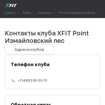
Главная
Клубы
Балашиха
XFIT Point Измайловский лес
К
Контакты клуба XFIT Point
Измайловский лес
Адреса клубов
Телефон клуба
+7(495)129-33-73
Обратная связь