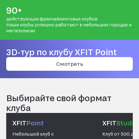
90+
действующих франчайзинговых клубов
Наши клубы успешно работают в небольших городах и
мегаполисах
3D-тур по клубу XFIT Point
Смотреть
Выбирайте свой формат
клуба
XFIT
Point
XFIT
Studio
Небольшой клуб с
Клуб от 500 до 