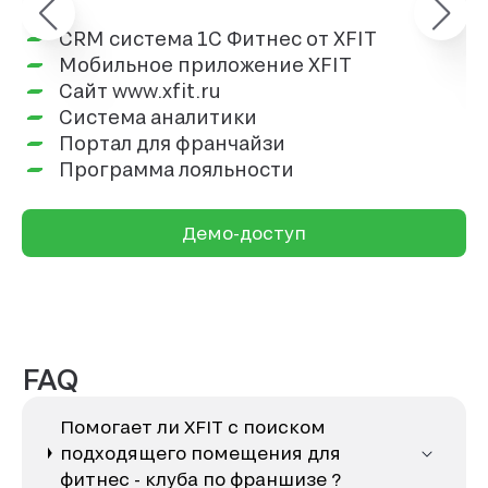
CRM система 1С Фитнес от XFIT
Ра
Мобильное приложение XFIT
сн
Сайт www.xfit.ru
кл
Система аналитики
со
Портал для франчайзи
ра
Программа лояльности
Демо-доступ
FAQ
Помогает ли XFIT с поиском
подходящего помещения для
фитнес - клуба по франшизе ?