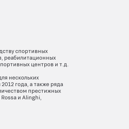
одству спортивных
ов, реабилитационных
портивных центров и т.д.
ля нескольких
012 года, а также ряда
оличеством престижных
ossa и Alinghi,