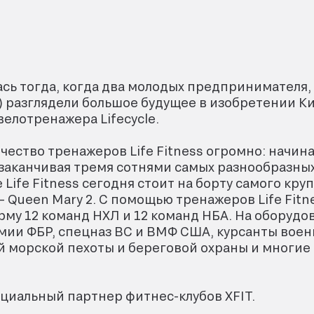
лась тогда, когда два молодых предпринимателя,
to) разглядели большое будущее в изобретении 
елотренажера Lifecycle.
ество тренажеров Life Fitness огромно: начина
 заканчивая тремя сотнями самых разнообразных
ife Fitness сегодня cтоит на борту самого кру
– Queen Mary 2. С помощью тренажеров Life Fit
у 12 команд НХЛ и 12 команд НБА. На оборудова
ии ФБР, спецназ ВС и ВМФ США, курсанты воен
й морской пехоты и береговой охраны и многие
ициальный партнер фитнес-клубов XFIT.