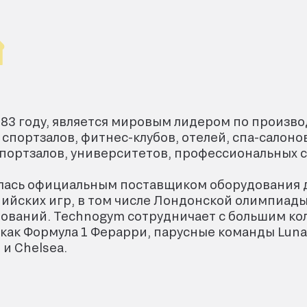
983 году, является мировым лидером по произв
спортзалов, фитнес-клубов, отелей, спа-салон
портзалов, университетов, профессиональных с
лась официальным поставщиком оборудования д
йских игр, в том числе Лондонской олимпиады 2
нований. Technogym сотрудничает с большим к
как Формула 1 Ферарри, парусные команды Luna R
 и Chelsea.