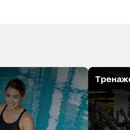
 специалиста всем, кто хочет
ику!
Тренаж