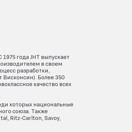
С 1975 года JHT выпускает
оизводителем в своем
роцесс разработки,
т Висконсин). Более 350
воклассное качество всех
еди которых национальные
ого союза. Также
l, Ritz-Carlton, Savoy,