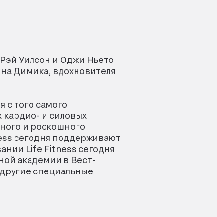
 Рэй Уилсон и Оджи Ньето
Кина Димика, вдохновителя
я с того самого
 кардио- и силовых
пного и роскошного
ness сегодня поддерживают
нии Life Fitness сегодня
ной академии в Вест-
 другие специальные