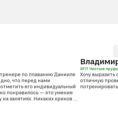
Владими
XFIT Чистые пруд
 тренере по плаванию Данииле
Хочу выразить 
идно, что перед нами
отличную прове
у отметить его индивидуальный
потренироватьс
на занятиях. Никаких криков и
 и поддержка. Благодаря этому
одолевают свой страх и учатся