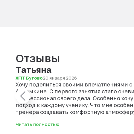
Отзывы
Татьяна
XFIT Бутово
20 января 2026
Хочу поделиться своими впечатлениями о
Абрамкине. С первого занятия стало очев
профессионал своего дела. Особенно хоч
подход к каждому ученику. Что мне особенно понравилось — это умение
тренера создавать комфортную атмосферу 
давления, только конструктивная критика
Читать полностью
даже те, кто боится воды, постепенно пре
плавать. Его терпение и профессионализм вдохновляют детей на новые