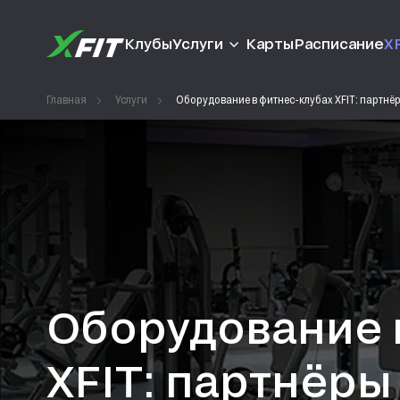
Клубы
Услуги
Карты
Расписание
XF
Главная
Услуги
Оборудование в фитнес-клубах XFIT: партнё
Оборудование 
XFIT: партнёры