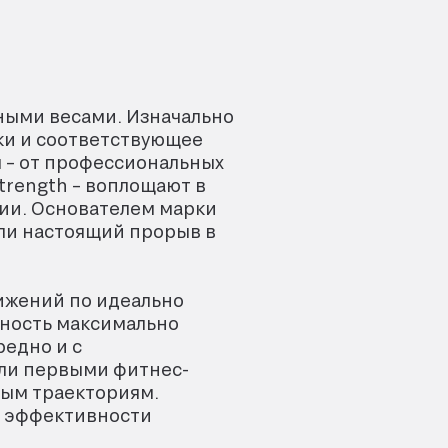
ными весами. Изначально
ки и соответствующее
 – от профессиональных
rength – воплощают в
ии. Основателем марки
ли настоящий прорыв в
вижений по идеально
жность максимально
редно и с
ли первыми фитнес-
ным траекториям.
и эффективности