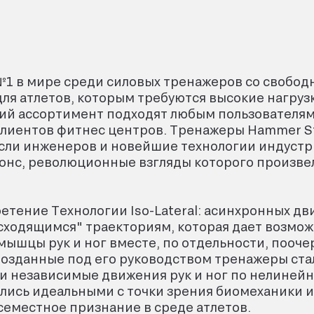
№1 в мире среди силовых тренажеров со свобод
ля атлетов, которым требуются высокие нагруз
ий ассортимент подходят любым пользователям
лиентов фитнес центров. Тренажеры Hammer St
сли инженеров и новейшие технологии индустр
онс, революционные взгляды которого произве
ретение Технологии Iso-Lateral: асинхронных д
сходящимся" траекториям, которая дает возмо
ышцы рук и ног вместе, по отдельности, пооче
озданные под его руководством тренажеры ста
 независимые движения рук и ног по нелиней
лись идеальными с точки зрения биомеханики 
семестное признание в среде атлетов.