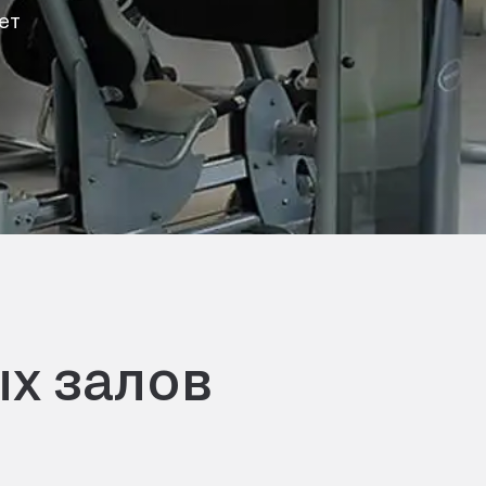
ет
х залов