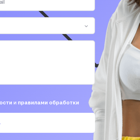
ности
и
правилами обработки
ь