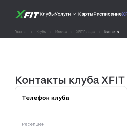
Клубы
Услуги
Карты
Расписание
XF
Главная
Клубы
Москва
XFIT Правда
Контакты
Контакты клуба XFIT
Телефон клуба
Ресепшен: