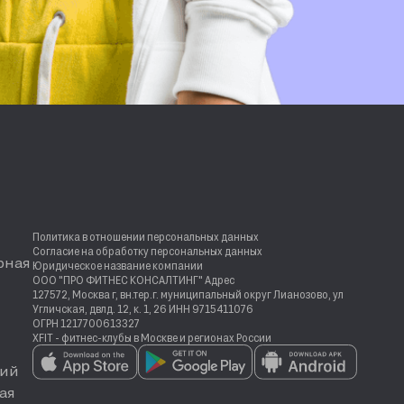
Политика в отношении персональных данных
Согласие на обработку персональных данных
рная
Юридическое название компании
ООО "ПРО ФИТНЕС КОНСАЛТИНГ" Адрес
127572, Москва г, вн.тер.г. муниципальный округ Лианозово, ул
Угличская, двлд. 12, к. 1, 26 ИНН 9715411076
ОГРН 1217700613327
XFIT - фитнес-клубы в Москве и регионах России
ий
ая