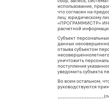
сбор, запись, система
использование, предо
что согласен на пред
лиц: юридическому ли
«ПРОГРАММИСТР» ИНН 9
расчетной информации
Субъект персональных
данных несовершеннол
отзыва субъектом пер
несовершеннолетнего,
уничтожить персональ
поступления указанно
уведомить субъекта п
Во всем остальном, ч
руководствуются при
___________________(п