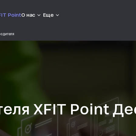
IT Point
О нас
Еще
родителя
еля XFIT Point Д