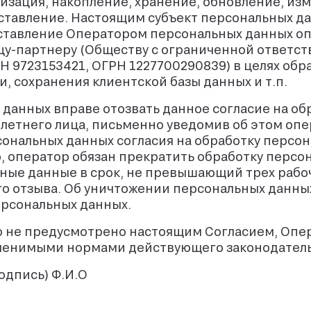
тизация, накопление, хранение, обновление, из
ставление. Настоящим субъект персональных д
оставление Оператором персональных данных о
цу-партнеру (Обществу с ограниченной ответс
723153421, ОГРН 1227700290839) в целях обра
, сохранения клиентской базы данных и т.п.
 данных вправе отозвать данное согласие на об
етнего лица, письменно уведомив об этом опер
сональных данных согласия на обработку персо
 оператор обязан прекратить обработку персо
ные данные в срок, не превышающий трех рабоч
го отзыва. Об уничтожении персональных данны
ерсональных данных.
то не предусмотрено настоящим Согласием, Опе
менимыми нормами действующего законодатель
одпись) Ф.И.О