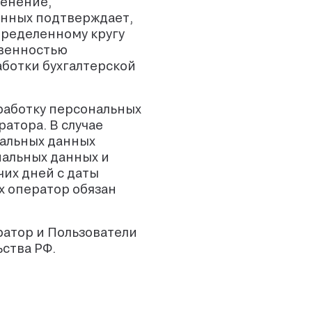
менение,
анных подтверждает,
пределенному кругу
твенностью
ботки бухгалтерской
работку персональных
атора. В случае
нальных данных
нальных данных и
их дней с даты
х оператор обязан
ратор и Пользователи
ства РФ.