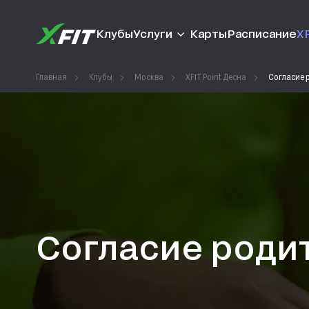
Клубы
Услуги
Карты
Расписание
XF
Главная
Клубы
Москва
XFIT Point Десна
Согласие 
Согласие родит