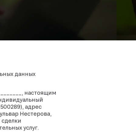
льных данных
_______, настоящим
Индивидуальный
500289), адрес
бульвар Нестерова,
е сделки
ельных услуг.