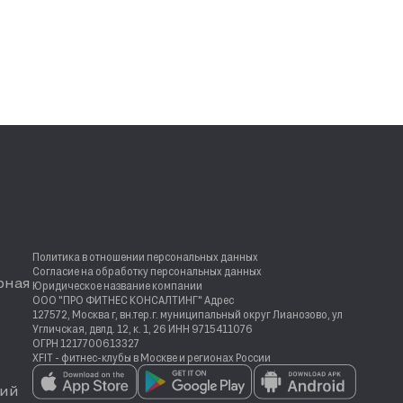
Политика в отношении персональных данных
Согласие на обработку персональных данных
рная
Юридическое название компании
ООО "ПРО ФИТНЕС КОНСАЛТИНГ" Адрес
127572, Москва г, вн.тер.г. муниципальный округ Лианозово, ул
Угличская, двлд. 12, к. 1, 26 ИНН 9715411076
ОГРН 1217700613327
XFIT - фитнес-клубы в Москве и регионах России
ий