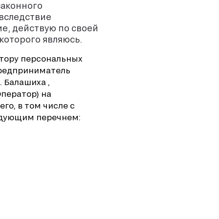
законного
 вследствие
ие, действую по своей
которого являюсь.
атору персональных
предприниматель
. Балашиха ,
Оператор) на
о, в том числе с
едующим перечнем: