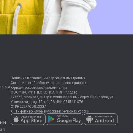
Политика в отношении персональных данных
Согласие на обработку персональных данных
рная
Юридическое название компании
ООО "ПРО ФИТНЕС КОНСАЛТИНГ" Адрес
127572, Москва г, вн.тер.г. муниципальный округ Лианозово, ул
Угличская, двлд. 12, к. 1, 26 ИНН 9715411076
ОГРН 1217700613327
XFIT - фитнес-клубы в Москве и регионах России
ий
ая