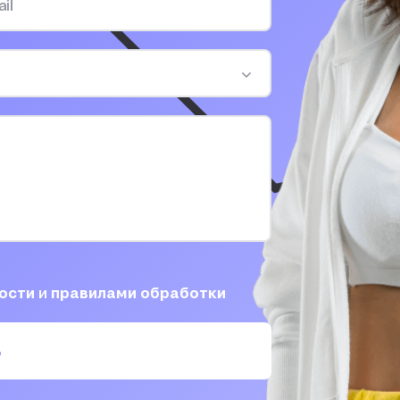
ности
и
правилами обработки
ь