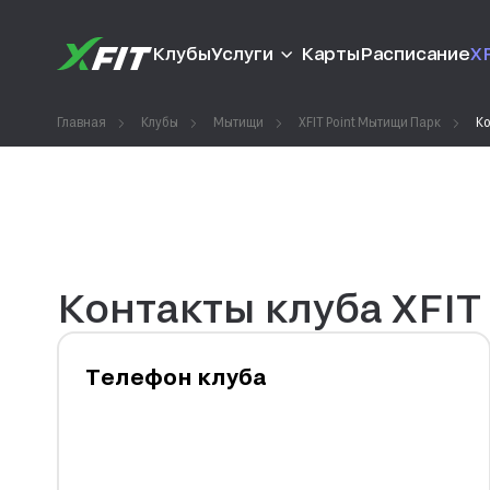
Клубы
Услуги
Карты
Расписание
XF
Главная
Клубы
Мытищи
XFIT Point Мытищи Парк
Ко
Контакты клуба XFIT
Телефон клуба