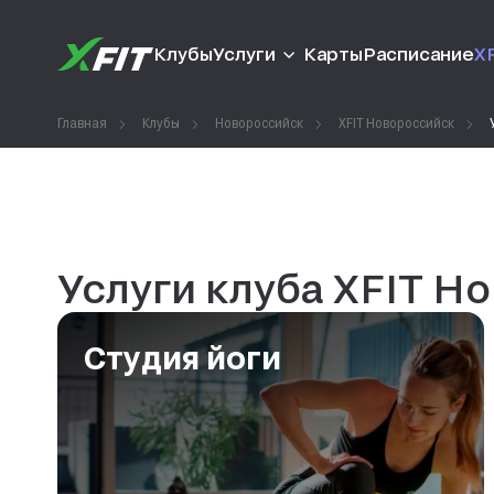
Клубы
Услуги
Карты
Расписание
XF
Главная
Клубы
Новороссийск
XFIT Новороссийск
Услуги клуба XFIT Н
Студия йоги