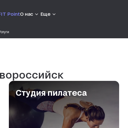
IT Point
О нас
Еще
Услуги
овороссийск
Студия пилатеса