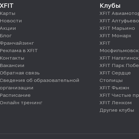
XFIT
Клубы
Карты
XFIT Авиамото
Новости
XFIT Алтуфьево
Акции
XFIT Марьино
Блог
XFIT Монарх
Франчайзинг
XFIT
Реклама в XFIT
Мосфильмовск
Контакты
XFIT Нагатинск
Вакансии
XFIT Парк Поб
Обратная связь
XFIT Сердце
Сведения об образовательной
Столицы
организации
XFIT Фьюжн
Расписание
XFIT Чистые п
Онлайн тренинг
XFIT Ленком
Другие клубы