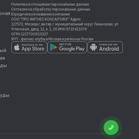
Политика в отношении персональных данных
Согласие на обработку персональных данных
рная
Юридическое название компании
ООО "ПРО ФИТНЕС КОНСАЛТИНГ" Адрес
127572, Москва г, вн.тер.г. муниципальный округ Лианозово, ул
Угличская, двлд. 12, к. 1, 26 ИНН 9715411076
ОГРН 1217700613327
XFIT - фитнес-клубы в Москве и регионах России
ий
ая
еды
руды