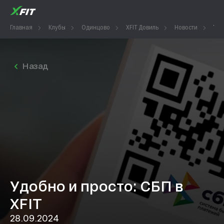
Главная
Клубы
Одинцово
XFIT Довиль
Новости
Удо
Назад
Удобно и просто: СБП в
XFIT
28.09.2024