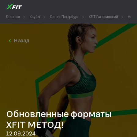
Главная
Клубы
Санкт-Петербург
XFIT Гагаринский
Ново
Назад
Обновленные форматы
XFIT МЕТОД!
12.09.2024