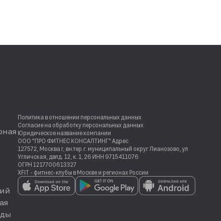
Политика в отношении персональных данных
Согласие на обработку персональных данных
рная
Юридическое название компании
ООО "ПРО ФИТНЕС КОНСАЛТИНГ" Адрес
127572, Москва г, вн.тер.г. муниципальный округ Лианозово, ул
Угличская, двлд. 12, к. 1, 26 ИНН 9715411076
ОГРН 1217700613327
XFIT - фитнес-клубы в Москве и регионах России
ий
ая
еды