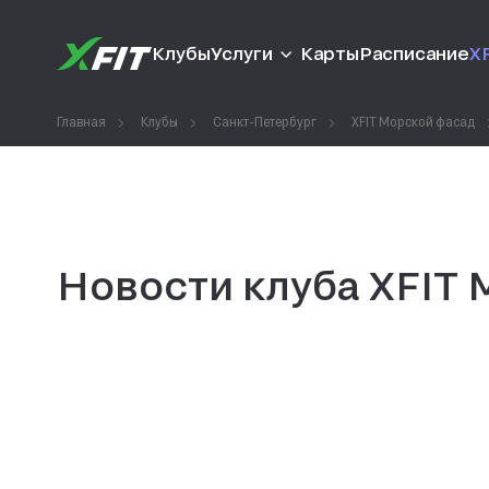
Клубы
Услуги
Карты
Расписание
XF
Главная
Клубы
Санкт-Петербург
XFIT Морской фасад
Новости клуба XFIT