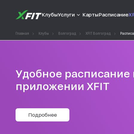
Клубы
Услуги
Карты
Расписание
XF
Главная
Клубы
Волгоград
XFIT Волгоград
Распис
Удобное расписание 
приложении XFIT
Подробнее