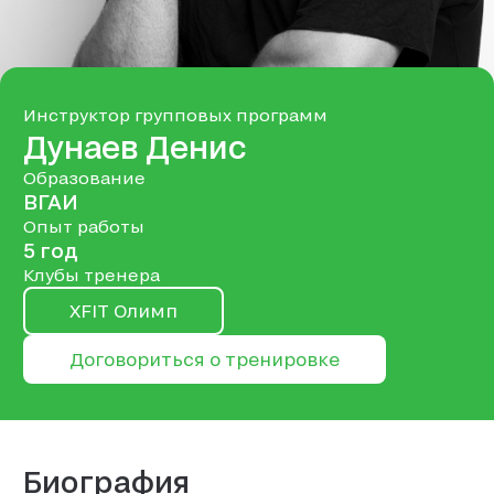
Инструктор групповых программ
Дунаев Денис
Образование
ВГАИ
Опыт работы
5 год
Клубы тренера
XFIT Олимп
Договориться о тренировке
Биография