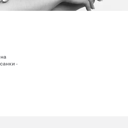
 на
санки -