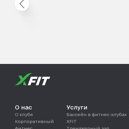
О нас
Услуги
О клубе
Бассейн в фитнес-клубах
Корпоративный
XFIT
фитнес
Тренажерный зал