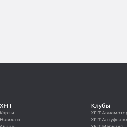
XFIT
Клубы
Карты
XFIT Авиамото
Новости
XFIT Алтуфьево
Акции
XFIT Марьино