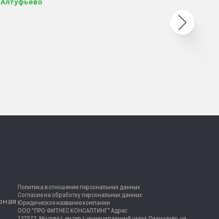
T Алтуфьево
Политика в отношении персональных данных
Согласие на обработку персональных данных
рная
Юридическое название компании
ООО "ПРО ФИТНЕС КОНСАЛТИНГ" Адрес
127572, Москва г, вн.тер.г. муниципальный округ Лианозово, ул