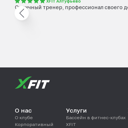
XFIT Алтуфьево
Отличный тренер, профессионал своего д
О нас
Услуги
О клубе
Бассейн в фитнес-клубах
Корпоративный
XFIT