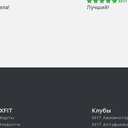
XFI
ела!
Лучший!
XFIT
Клубы
Карты
XFIT Авиамото
Новости
XFIT Алтуфьево