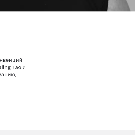
онвенций
ling Tao и
ванию,