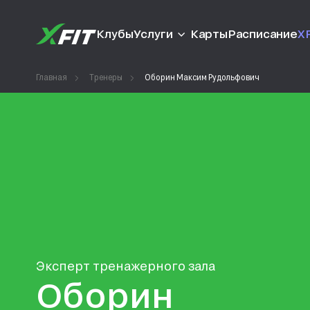
Клубы
Услуги
Карты
Расписание
XF
Главная
Тренеры
Оборин Максим Рудольфович
Эксперт тренажерного зала
Оборин