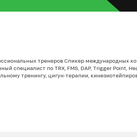
ессиональных тренеров Спикер международных к
ый специалист по TRX, FMS, DAP, Trigger Point, Hea
льному тренингу, цигун-терапии, кинезиотейпиро