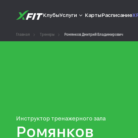
Клубы
Услуги
Карты
Расписание
XF
Главная
Тренеры
Ромянков Дмитрий Владимирович
Инструктор тренажерного зала
Ромянков