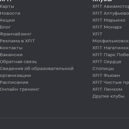
Карты
XFIT Авиамото
Новости
XFIT Алтуфьево
Акции
XFIT Марьино
Блог
XFIT Монарх
Франчайзинг
XFIT
Реклама в XFIT
Мосфильмовск
Контакты
XFIT Нагатинск
Вакансии
XFIT Парк Поб
Обратная связь
XFIT Сердце
Сведения об образовательной
Столицы
организации
XFIT Фьюжн
Расписание
XFIT Чистые п
Онлайн тренинг
XFIT Ленком
Другие клубы