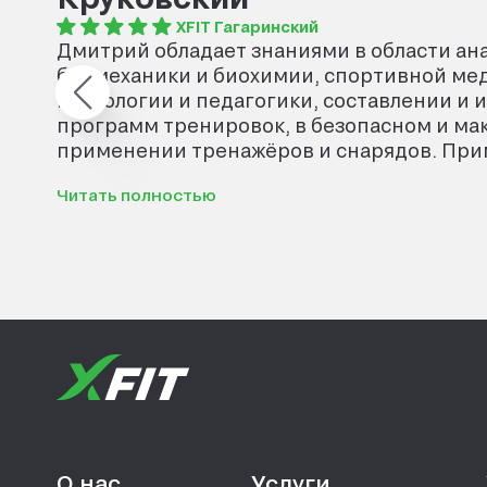
XFIT Гагаринский
Дмитрий обладает знаниями в области ан
биомеханики и биохимии, спортивной ме
психологии и педагогики, составлении и 
программ тренировок, в безопасном и м
применении тренажёров и снарядов. При
к каждому, независимо от того новичок В
Читать полностью
соревновательного уровня. Рекомендую з
достижения именно тех целей, ради котор
О нас
Услуги