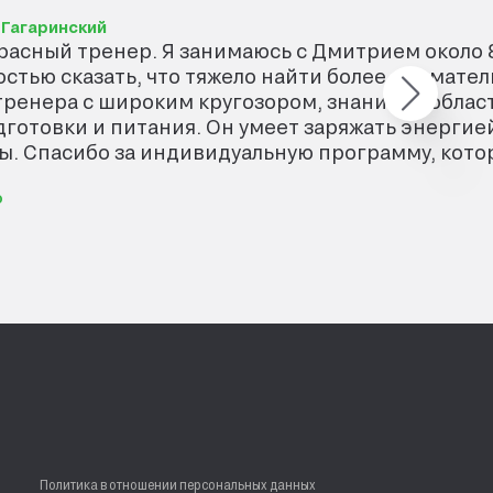
 Гагаринский
асный тренер. Я занимаюсь с Дмитрием около 
остью сказать, что тяжело найти более внимател
ренера с широким кругозором, знаниях в облас
ия. Он умеет заряжать энергией и давать
лы. Спасибо за индивидуальную программу, кото
тижении результата и
ю
ное сопровождение.
Политика в отношении персональных данных