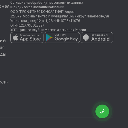
Согласие на обработку персональных данных
рная
Юридическое название компании
ООО "ПРО ФИТНЕС КОНСАЛТИНГ" Адрес
127572, Москва г, вн.тер.г. муниципальный округ Лианозово, ул
Угличская, двлд. 12, к. 1, 26 ИНН 9715411076
ОГРН 1217700613327
XFIT - фитнес-клубы в Москве и регионах России
ий
ая
еды
руды