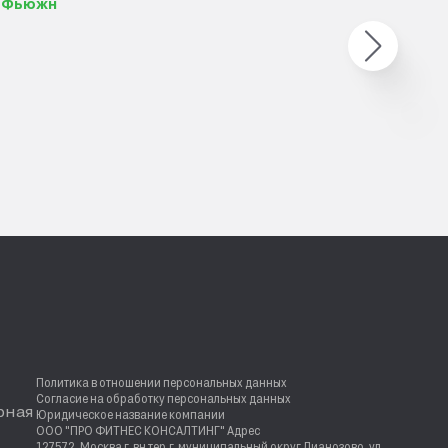
T Фьюжн
Политика в отношении персональных данных
Согласие на обработку персональных данных
рная
Юридическое название компании
ООО "ПРО ФИТНЕС КОНСАЛТИНГ" Адрес
127572, Москва г, вн.тер.г. муниципальный округ Лианозово, ул