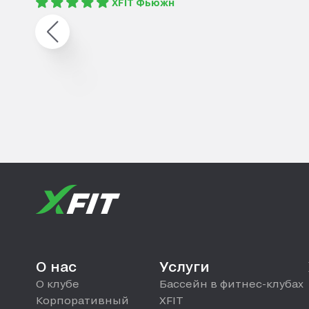
XFIT Фьюжн
О нас
Услуги
О клубе
Бассейн в фитнес-клубах
Корпоративный
XFIT