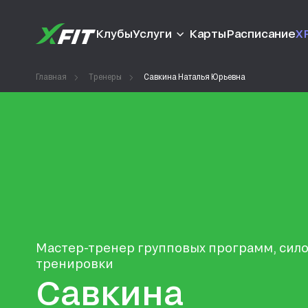
Клубы
Услуги
Карты
Расписание
XF
Главная
Тренеры
Савкина Наталья Юрьевна
Мастер-тренер групповых программ, сил
тренировки
Савкина