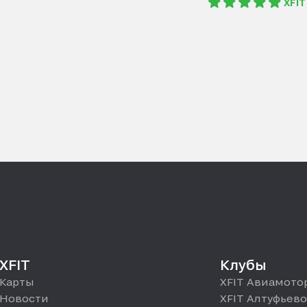
XFI
XFIT
Клубы
Карты
XFIT Авиамото
Новости
XFIT Алтуфьево