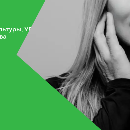
ьтуры, УГМУ, Лечебно-
ва