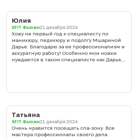
педикюр только у Даши. Желаю ей всегда
только повышать профессиональный
уровень и приобретать новых преданных
Юлия
клиентов!
XFIT Фьюжн
21 декабря 2024
Хожу не первый год к специалисту по
маникюру, педикюру и подолгу Мшариной
Дарье. Благодарю за ее профессионализм и
аккуратную работу! Особенно мои ножки
нуждаются в таком специалисте как Дарья,
был просто ужас ноготки врастали, а Дарья
все исправила и теперь мои ножки
красивые. Очень ценю и с радостью
записываюсь к такому мастеру. Благодарю
за такие волшебные ручки!
Татьяна
XFIT Фьюжн
21 декабря 2024
Очень нравится посещать спа-зону. Все
мастера профессионалы своего дела.