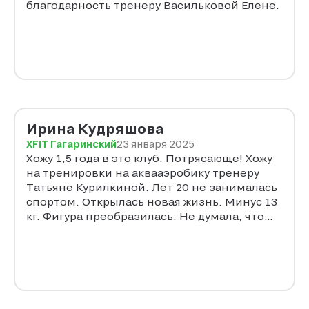
благодарность тренеру Васильковой Елене.
Ирина Кудряшова
XFIT Гагаринский
23 января 2025
Хожу 1,5 года в это клуб. Потрясающе! Хожу
на тренировки на аквааэробику тренеру
Татьяне Курилкиной. Лет 20 не занималась
спортом. Открылась новая жизнь. Минус 13
кг. Фигура преобразилась. Не думала, что
такое возможно. Познакомилась с
интересными людьми. Тренировки
пролетают мгновенно. Удивительно как
Татьяна успевает и показывать, как делать
и поправлять, подсказывать движения
каждому отдельно, учитывая, что на