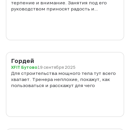
терпение и внимание. Занятия под его
руководством приносят радость и
удовольствие, помогают поддерживать
здоровье, улучшают физическую форму и
настроение. Пожелание к администрации:
У вас работает блестящий профессионал!
Организуйте для "молодых специалистов",
которые ведут групповые занятия по
аквааэробике в другие дни, стажировку у
Марьина И.С. Таких специалистов надо
Гордей
беречь и материально заинтересовывать!
XFIT Бутово
19 сентября 2025
Для строительства мощного тела тут всего
хватает. Тренера неплохие, покажут, как
пользоваться и расскажут для чего