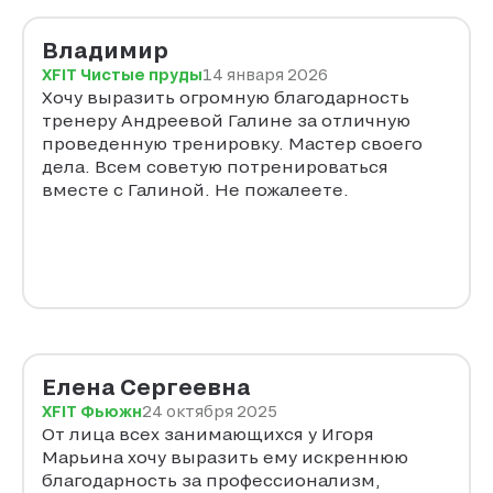
боится воды, постепенно преодолевают
свой страх и учатся плавать. Его терпение и
Владимир
профессионализм вдохновляют детей на
XFIT Чистые пруды
14 января 2026
новые достижения. Однозначно
Хочу выразить огромную благодарность
рекомендую этого специалиста всем, кто
тренеру Андреевой Галине за отличную
хочет научиться плавать или улучшить свою
проведенную тренировку. Мастер своего
технику!
дела. Всем советую потренироваться
вместе с Галиной. Не пожалеете.
Елена Сергеевна
XFIT Фьюжн
24 октября 2025
От лица всех занимающихся у Игоря
Марьина хочу выразить ему искреннюю
благодарность за профессионализм,