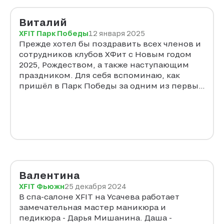
занятиях бывает по 30 человек. Конечно
тренер от бога. В конце 2024 года еще
Виталий
узнала Наталью Давыдову (пилатес).
XFIT Парк Победы
12 января 2025
Стараюсь не пропускать теперь и ее
Прежде хотел бы поздравить всех членов и
тренировки. Это тренеры старой закалки с
сотрудников клубов ХФит с Новым годом
образованием, опытом советской
2025, Рождеством, а также наступающим
спортивной школы. Спасибо тренерам за
праздником. Для себя вспоминаю, как
их умение подарить людям новую жизнь.
пришёл в Парк Победы за одним из первых
Спасибо клубу за такие тренерские кадры.
абонементов в 2013 году (так же год Змеи)...
Когда в клубе были кругом только белые
стены и отдел продаж. Для меня,
посвятившего много лет в прошлом
занятию спорта профессионально... как вся
фитнес-индустрия, так и открытие клуба в
2014 (год лошади) были темной лошадкой
во всех смыслах... Но был приятно удивлен
Валентина
и остаюсь в этой сети и по сей день. В клубе
XFIT Фьюжн
25 декабря 2024
царит уют и гармония, соответствующая
В спа-салоне XFIT на Усачева работает
цвету эмблемы клуба и цвету полотенец
замечательная мастер маникюра и
всегда чистых и в достаточном количестве
педикюра - Дарья Мишанина. Даша -
повсюду))) Все эти годы появлялись