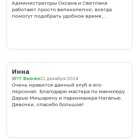
Администраторы Оксана и Светлана
работают просто великолепно, всегда
помогут подобрать удобное время,
предупредят, если есть свободное окошко
на маникюр, стрижку или массаж. Очень
оперативно и вежливо общаются с
клиентами. Хожу в клуб лет 13 и спа-услуги
здесь на высшем уровне. Чисто, красиво,
удобно! Делала и массажи, и обертывания,
и процедуры, постоянная клиентка Дарьи.
Профессиональный маникюр, педикюр,
Инна
который держится дольше обычного. Также
XFIT Фьюжн
21 декабря 2024
люблю руки Натальи Чистяковой. Мастер
Очень нравится данный клуб и его
изменила мой имидж, поменяла стиль
персонал. Благодарю мастера по маникюру
прически, цвет волос. Получаю только
Дарью Мишарину и парикмахера Наталью.
восторженные комплименты. Если
Девочки, спасибо большое!
посмотреть мой баланс баллов за услуги
СПА можно сделать вывод, что спа-салон
самое посещаемое мною место. Жаль, что
теперь нельзя списывать баллы,
полученные за спа-процедуры именно в