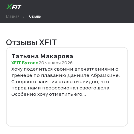
Главная
Отзывы
Отзывы XFIT
Татьяна Макарова
XFIT Бутово
20 января 2026
Хочу поделиться своими впечатлениями о
тренере по плаванию Данииле Абрамкине.
С первого занятия стало очевидно, что
перед нами профессионал своего дела.
Особенно хочу отметить его
индивидуальный подход к каждому ученику.
Что мне особенно понравилось — это
умение тренера создавать комфортную
атмосферу на занятиях. Никаких криков и
давления, только конструктивная критика и
поддержка. Благодаря этому даже те, кто