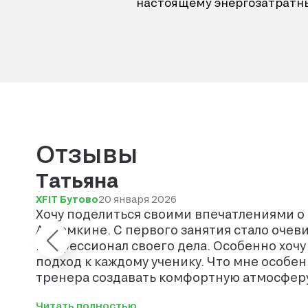
настоящему энергозатратн
Отзывы
Татьяна
XFIT Бутово
20 января 2026
Хочу поделиться своими впечатлениями о
Абрамкине. С первого занятия стало очев
профессионал своего дела. Особенно хоч
подход к каждому ученику. Что мне особенно понравилось — это умение
тренера создавать комфортную атмосферу 
давления, только конструктивная критика
Читать полностью