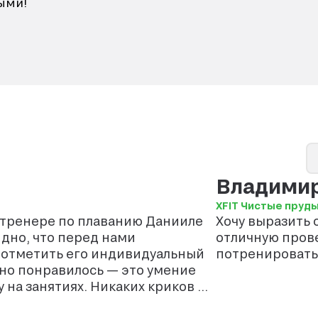
ыми!
Владими
XFIT Чистые пруд
 тренере по плаванию Данииле
Хочу выразить 
идно, что перед нами
отличную прове
у отметить его индивидуальный
потренироватьс
на занятиях. Никаких криков и
 и поддержка. Благодаря этому