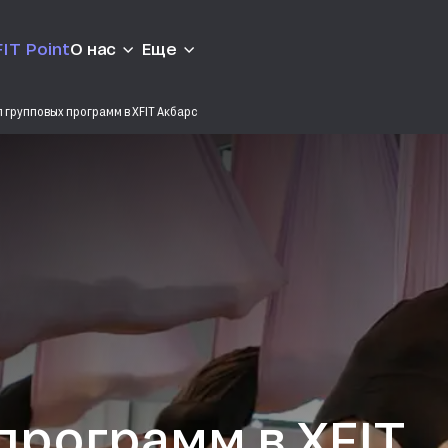
IT Point
О нас
Еще
л групповых программ в XFIT Акбарс
программ в XFIT