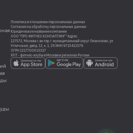
Политика в отношении персональных данных
Согласие на обработку персональных данных
рная
Юридическое название компании
ООО "ПРО ФИТНЕС КОНСАЛТИНГ" Адрес
127572, Москва г, вн.тер.г. муниципальный округ Лианозово, ул
Угличская, двлд. 12, к. 1, 26 ИНН 9715411076
ОГРН 1217700613327
XFIT - фитнес-клубы в Москве и регионах России
ий
ая
еды
руды