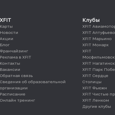
XFIT
Клубы
Карты
XFIT Авиамото
Новости
XFIT Алтуфьево
Акции
XFIT Марьино
Блог
XFIT Монарх
Франчайзинг
XFIT
Реклама в XFIT
Мосфильмовск
Контакты
XFIT Нагатинск
Вакансии
XFIT Парк Поб
Обратная связь
XFIT Сердце
Сведения об образовательной
Столицы
организации
XFIT Фьюжн
Расписание
XFIT Чистые п
Онлайн тренинг
XFIT Ленком
Другие клубы