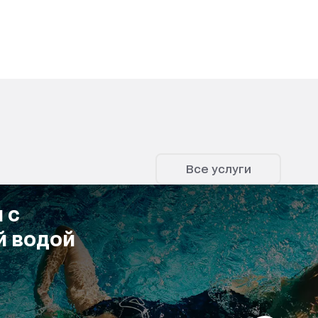
Все услуги
 c
й водой