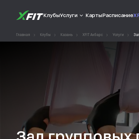
Клубы
Услуги
Карты
Расписание
XF
Главная
Клубы
Казань
XFIT Акбарс
Услуги
За
Зал групповых 