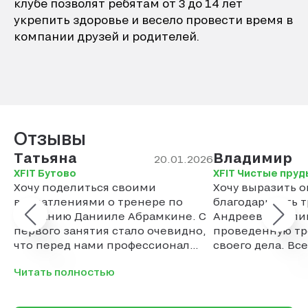
клубе позволят ребятам от 3 до 14 лет
укрепить здоровье и весело провести время в
компании друзей и родителей.
Отзывы
Татьяна
Владимир
20.01.2026
XFIT Бутово
XFIT Чистые пруд
Хочу поделиться своими
Хочу выразить 
впечатлениями о тренере по
благодарность 
плаванию Данииле Абрамкине. С
Андреевой Гали
первого занятия стало очевидно,
проведенную тр
что перед нами профессионал
своего дела. Вс
своего дела. Особенно хочу
потренироватьс
Читать полностью
отметить его индивидуальный
Галиной. Не пож
подход к каждому ученику. Что
мне особенно понравилось — это