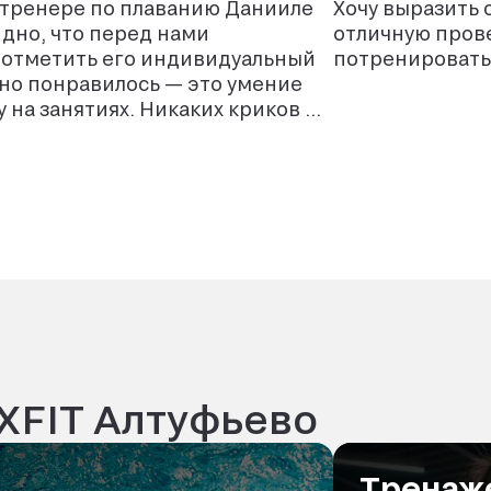
 тренере по плаванию Данииле
Хочу выразить 
идно, что перед нами
отличную прове
у отметить его индивидуальный
потренироватьс
на занятиях. Никаких криков и
 и поддержка. Благодаря этому
одолевают свой страх и учатся
 специалиста всем, кто хочет
ику!
 XFIT Алтуфьево
Тренаж