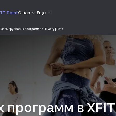
IT Point
О нас
Еще
Залы групповых программ в XFIT Алтуфьево
 программ в XFIT