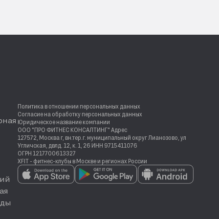
Политика в отношении персональных данных
Согласие на обработку персональных данных
рная
Юридическое название компании
ООО "ПРО ФИТНЕС КОНСАЛТИНГ" Адрес
127572, Москва г, вн.тер.г. муниципальный округ Лианозово, ул
Угличская, двлд. 12, к. 1, 26 ИНН 9715411076
ОГРН 1217700613327
XFIT - фитнес-клубы в Москве и регионах России
ий
ая
еды