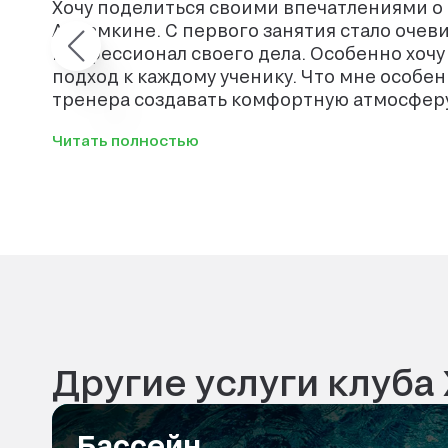
Хочу поделиться своими впечатлениями о
Абрамкине. С первого занятия стало очев
профессионал своего дела. Особенно хоч
подход к каждому ученику. Что мне особенно понравилось — это умение
тренера создавать комфортную атмосферу 
давления, только конструктивная критика
Читать полностью
даже те, кто боится воды, постепенно пре
плавать. Его терпение и профессионализм вдохновляют детей на новые
достижения. Однозначно рекомендую этого
научиться плавать или улучшить свою техн
Другие услуги клуба
Бассейн