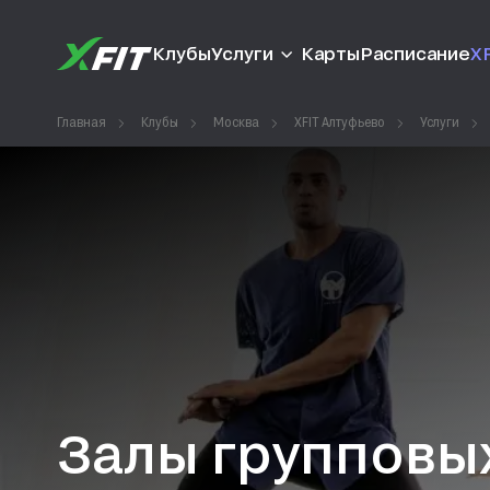
Клубы
Услуги
Карты
Расписание
XF
Главная
Клубы
Москва
XFIT Алтуфьево
Услуги
Залы групповых