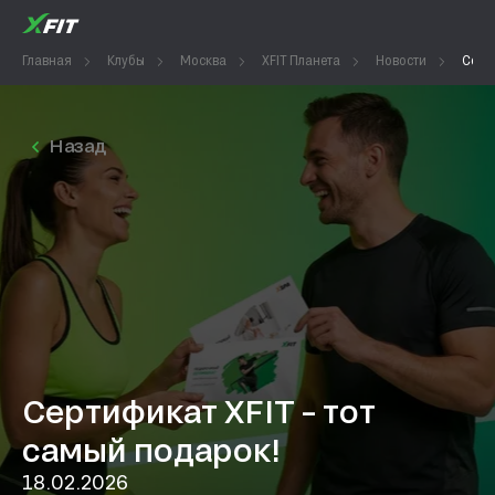
Главная
Клубы
Москва
XFIT Планета
Новости
Серти
Назад
Сертификат XFIT – тот
самый подарок!
18.02.2026