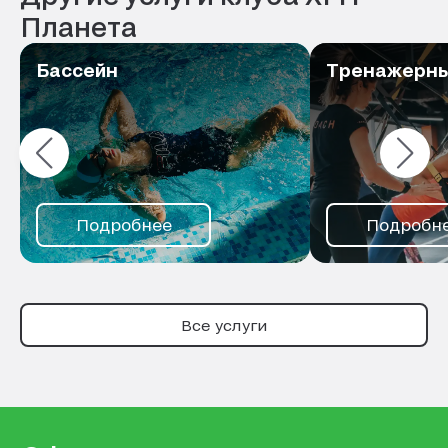
вдохновляют детей на новые
Планета
достижения. Однозначно
рекомендую этого специалиста
Бассейн
Тренажерны
всем, кто хочет научиться плавать
или улучшить свою технику!
Подробнее
Подробн
Все услуги