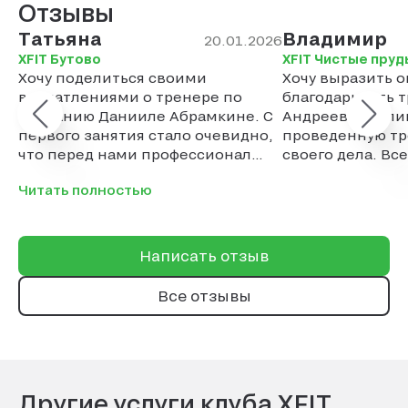
Отзывы
Татьяна
Владимир
20.01.2026
XFIT Бутово
XFIT Чистые пруд
Хочу поделиться своими
Хочу выразить 
впечатлениями о тренере по
благодарность 
плаванию Данииле Абрамкине. С
Андреевой Гали
первого занятия стало очевидно,
проведенную тр
что перед нами профессионал
своего дела. Вс
своего дела. Особенно хочу
потренироватьс
Читать полностью
отметить его индивидуальный
Галиной. Не пож
подход к каждому ученику. Что
мне особенно понравилось — это
умение тренера создавать
Написать отзыв
комфортную атмосферу на
занятиях. Никаких криков и
Все отзывы
давления, только конструктивная
критика и поддержка. Благодаря
этому даже те, кто боится воды,
постепенно преодолевают свой
страх и учатся плавать. Его
Другие услуги клуба XFIT
терпение и профессионализм