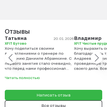
Отзывы
Татьяна
Владимир
20.01.2026
XFIT Бутово
XFIT Чистые пруд
Хочу поделиться своими
Хочу выразить 
впечатлениями о тренере по
благодарность 
плаванию Данииле Абрамкине. С
Андреевой Гали
первого занятия стало очевидно,
проведенную тр
что перед нами профессионал
своего дела. Вс
своего дела. Особенно хочу
потренироватьс
Читать полностью
отметить его индивидуальный
Галиной. Не пож
подход к каждому ученику. Что
мне особенно понравилось — это
умение тренера создавать
Написать отзыв
комфортную атмосферу на
занятиях. Никаких криков и
Все отзывы