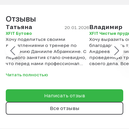
Отзывы
Татьяна
Владимир
20.01.2026
XFIT Бутово
XFIT Чистые пруд
Хочу поделиться своими
Хочу выразить 
впечатлениями о тренере по
благодарность 
плаванию Данииле Абрамкине. С
Андреевой Гали
первого занятия стало очевидно,
проведенную тр
что перед нами профессионал
своего дела. Вс
своего дела. Особенно хочу
потренироватьс
Читать полностью
отметить его индивидуальный
Галиной. Не пож
подход к каждому ученику. Что
мне особенно понравилось — это
умение тренера создавать
Написать отзыв
комфортную атмосферу на
занятиях. Никаких криков и
Все отзывы
давления, только конструктивная
критика и поддержка. Благодаря
этому даже те, кто боится воды,