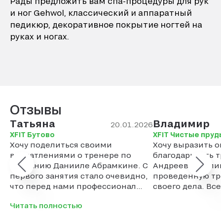
Рады предложить вам спа-процедуры для рук
и ног Gehwol, классический и аппаратный
педикюр, декоративное покрытие ногтей на
руках и ногах.
Отзывы
Татьяна
Владимир
20.01.2026
XFIT Бутово
XFIT Чистые пруд
Хочу поделиться своими
Хочу выразить 
впечатлениями о тренере по
благодарность 
плаванию Данииле Абрамкине. С
Андреевой Гали
первого занятия стало очевидно,
проведенную тр
что перед нами профессионал
своего дела. Вс
своего дела. Особенно хочу
потренироватьс
Читать полностью
отметить его индивидуальный
Галиной. Не пож
подход к каждому ученику. Что