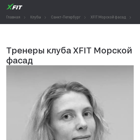
Главная
Клубы
Санкт-Петербург
XFIT Морской фасад
Т
Тренеры клуба XFIT Морской
фасад