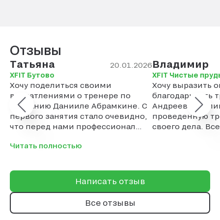
Отзывы
Татьяна
Владимир
20.01.2026
XFIT Бутово
XFIT Чистые пруд
Хочу поделиться своими
Хочу выразить 
впечатлениями о тренере по
благодарность 
плаванию Данииле Абрамкине. С
Андреевой Гали
первого занятия стало очевидно,
проведенную тр
что перед нами профессионал
своего дела. Вс
своего дела. Особенно хочу
потренироватьс
Читать полностью
отметить его индивидуальный
Галиной. Не пож
подход к каждому ученику. Что
мне особенно понравилось — это
умение тренера создавать
Написать отзыв
комфортную атмосферу на
занятиях. Никаких криков и
Все отзывы
давления, только конструктивная
критика и поддержка. Благодаря