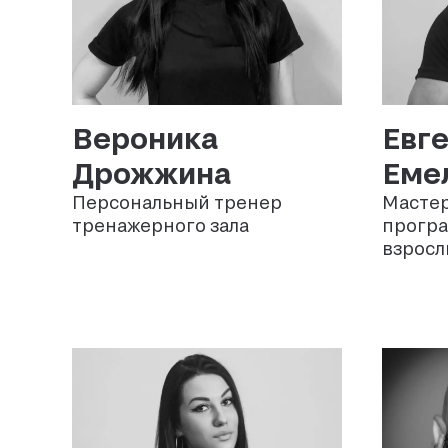
Вероника
Евг
Дрожжина
Еме
Персональный тренер
Мастер
тренажерного зала
програ
взросл