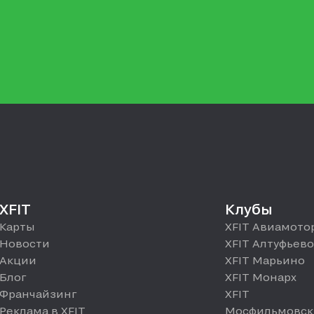
XFIT
Клубы
Карты
XFIT Авиамото
Новости
XFIT Алтуфьево
Акции
XFIT Марьино
Блог
XFIT Монарх
Франчайзинг
XFIT
Реклама в XFIT
Мосфильмовск