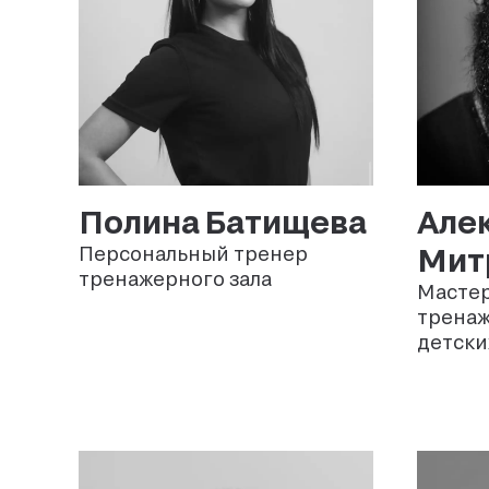
Полина
Батищева
Але
Мит
Персональный тренер
тренажерного зала
Мастер
тренаж
детски