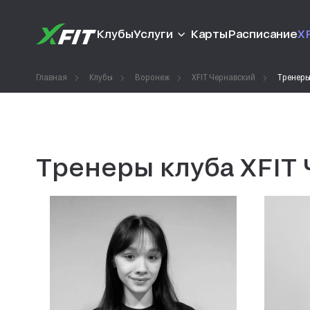
Клубы
Услуги
Карты
Расписание
XF
Главная
Клубы
Воронеж
XFIT Чернавский
Тренер
Тренеры клуба XFIT