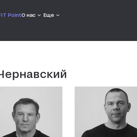
IT Point
О нас
Еще
ы
 Чернавский