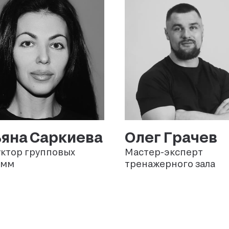
ьяна
Саркиева
Олег
Грачев
ктор групповых
Мастер-эксперт
амм
тренажерного зала