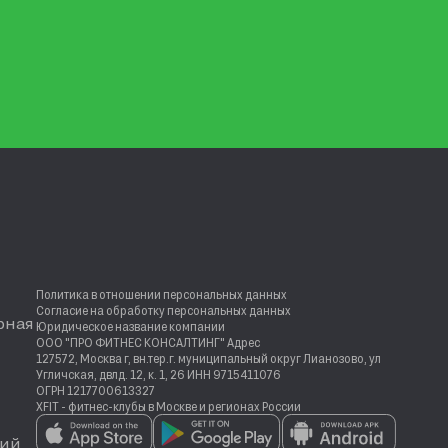
Политика в отношении персональных данных
Согласие на обработку персональных данных
рная
Юридическое название компании
ООО "ПРО ФИТНЕС КОНСАЛТИНГ" Адрес
127572, Москва г, вн.тер.г. муниципальный округ Лианозово, ул
Угличская, двлд. 12, к. 1, 26 ИНН 9715411076
ОГРН 1217700613327
XFIT - фитнес-клубы в Москве и регионах России
ий