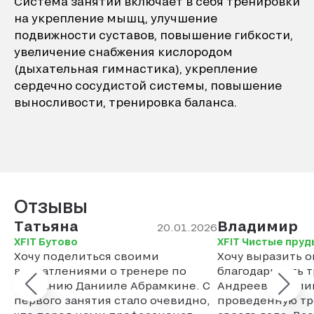
Система занятий включает в себя тренировки
на укрепление мышц, улучшение
подвижности суставов, повышение гибкости,
увеличение снабжения кислородом
(дыхательная гимнастика), укрепление
сердечно сосудистой системы, повышение
выносливости, тренировка баланса.
Отзывы
Татьяна
Владимир
20.01.2026
XFIT Бутово
XFIT Чистые пруд
Хочу поделиться своими
Хочу выразить 
впечатлениями о тренере по
благодарность 
плаванию Данииле Абрамкине. С
Андреевой Гали
первого занятия стало очевидно,
проведенную тр