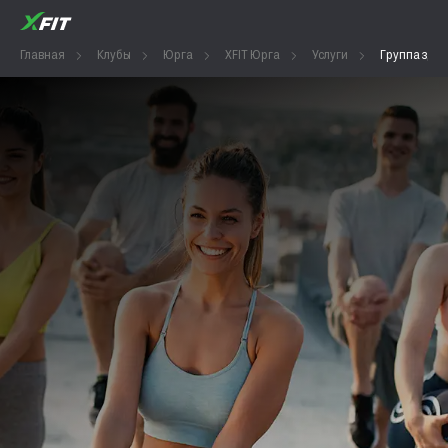
Главная
Клубы
Юрга
XFIT Юрга
Услуги
Группа здор