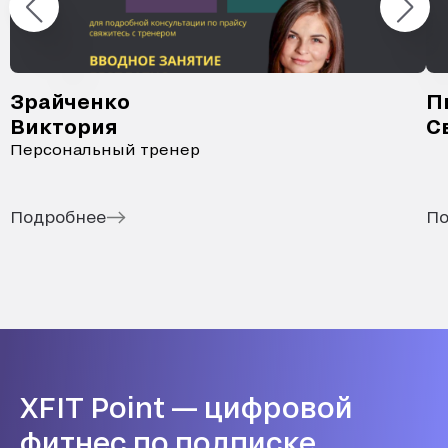
Зрайченко
П
Виктория
С
Персональный тренер
Подробнее
По
XFIT Point — цифровой
фитнес по подписке