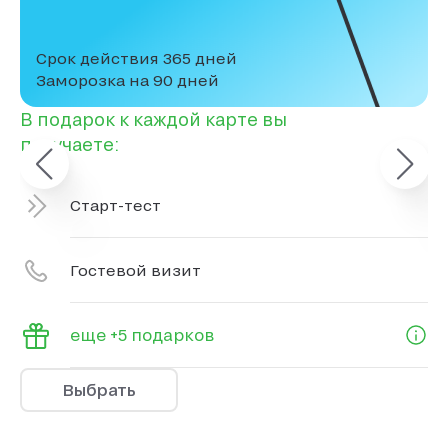
Срок действия 365 дней
Заморозка на 90 дней
В подарок к каждой карте вы
В 
получаете:
по
Старт-тест
Гостевой визит
еще +5 подарков
Выбрать